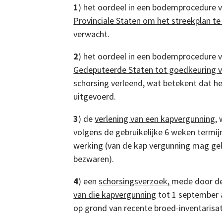
1
) het oordeel in een bodemprocedure 
Provinciale Staten om het streekplan t
verwacht.
2
) het oordeel in een bodemprocedure 
Gedeputeerde Staten tot goedkeuring v
schorsing verleend, wat betekent dat 
uitgevoerd.
3
) de
verlening van een kapvergunning
,
volgens de gebruikelijke 6 weken termi
werking (van de kap vergunning mag g
bezwaren).
4
) een
schorsingsverzoek
,
mede door de
van die kapvergunning
tot 1 september 
op grond van recente broed-inventarisati