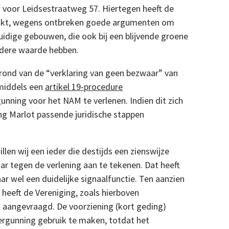
g
voor Leidsestraatweg 57. Hiertegen heeft de
akt, wegens ontbreken goede argumenten om
idige gebouwen, die ook bij een blijvende groene
ndere waarde hebben.
rond van de “verklaring van geen bezwaar” van
 middels een
artikel 19-procedure
unning voor het NAM te verlenen. Indien dit zich
ng Marlot passende juridische stappen
willen wij een ieder die destijds een zienswijze
r tegen de verlening aan te tekenen. Dat heeft
r wel een duidelijke signaalfunctie. Ten aanzien
 heeft de Vereniging, zoals hierboven
 aangevraagd. De voorziening (kort geding)
ergunning gebruik te maken, totdat het