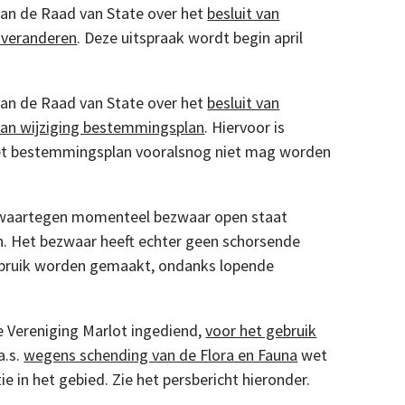
van de Raad van State over het
besluit van
e veranderen
. Deze uitspraak wordt begin april
van de Raad van State over het
besluit van
an wijziging bestemmingsplan
. Hiervoor is
het bestemmingsplan vooralsnog niet mag worden
 waartegen momenteel bezwaar open staat
jn. Het bezwaar heeft echter geen schorsende
ebruik worden gemaakt, ondanks lopende
 Vereniging Marlot ingediend,
voor het gebruik
a.s.
wegens schending van de Flora en Fauna
wet
e in het gebied. Zie het persbericht hieronder.