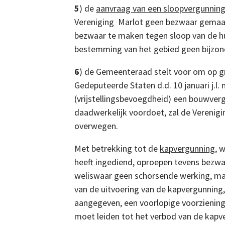
5
) de
aanvraag van een sloopvergunnin
Vereniging Marlot geen bezwaar gema
bezwaar te maken tegen sloop van de hu
bestemming van het gebied geen bijzo
6
) de Gemeenteraad stelt voor om op g
Gedeputeerde Staten d.d. 10 januari j.l.
(vrijstellingsbevoegdheid) een bouwverg
daadwerkelijk voordoet, zal de Verenigi
overwegen.
Met betrekking tot de
kapvergunning
, 
heeft ingediend, oproepen tevens bezwaa
weliswaar geen schorsende werking, maa
van de uitvoering van de kapvergunning,
aangegeven, een voorlopige voorziening
moet leiden tot het verbod van de kapv