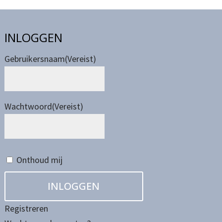
INLOGGEN
Gebruikersnaam
(Vereist)
Wachtwoord
(Vereist)
Onthoud mij
Registreren