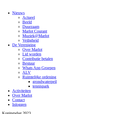
Nieuws
Actueel
Beeld
Duurzaam
Marlot Courant
Muziek@Marlot
Veiligheid
De Vereniging
Over Marlot
Lid worden
Contributie betalen
Bestuur
Whats App Groepen
ALV
Ruimtelijke ordening
grondwaterpeil
tennispark
Activiteiten
Over Marlot
Contact
Inloggen
Koningsdag 2023