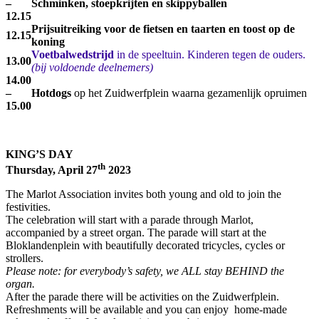
–
Schminken, stoepkrijten en skippyballen
12.15
Prijsuitreiking voor de fietsen en taarten en toost op de
12.15
koning
Voetbalwedstrijd
in de speeltuin. Kinderen tegen de ouders.
13.00
(bij voldoende deelnemers)
14.00
–
Hotdogs
op het Zuidwerfplein waarna gezamenlijk opruimen
15.00
KING’S DAY
th
Thursday, April 27
2023
The Marlot Association invites both young and old to join the
festivities.
The celebration will start with a parade through Marlot,
accompanied by a street organ. The parade will start at the
Bloklandenplein with beautifully decorated tricycles, cycles or
strollers.
Please note: for everybody’s safety, we ALL stay BEHIND the
organ.
After the parade there will be activities on the Zuidwerfplein.
Refreshments will be available and you can enjoy home-made