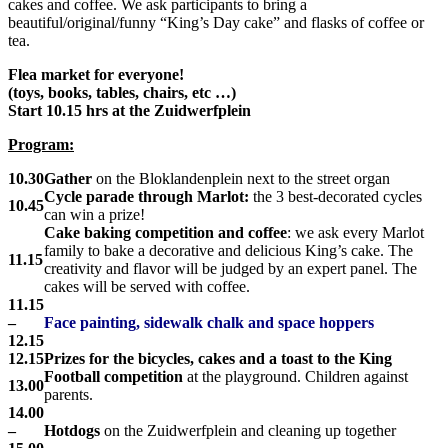
cakes and coffee. We ask participants to bring a
beautiful/original/funny “King’s Day cake” and flasks of coffee or
tea.
Flea market for everyone!
(toys, books, tables, chairs, etc …)
Start 10.15 hrs at the Zuidwerfplein
Program:
10.30
Gather
on the
Bloklandenplein next to the street organ
Cycle parade through Marlot:
the 3 best-decorated cycles
10.45
can win a prize!
Cake baking competition and coffee
: we ask every Marlot
family to bake a decorative and delicious King’s cake. The
11.15
creativity and flavor will be judged by an expert panel. The
cakes will be served with coffee.
11.15
–
Face painting, sidewalk chalk and space hoppers
12.15
12.15
Prizes for the bicycles, cakes and a toast to the King
Football competition
at the playground. Children against
13.00
parents.
14.00
–
Hotdogs
on the Zuidwerfplein and cleaning up together