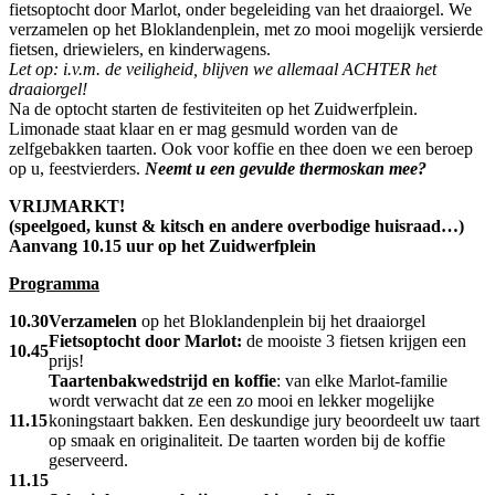
fietsoptocht door Marlot, onder begeleiding van het draaiorgel. We
verzamelen op het Bloklandenplein, met zo mooi mogelijk versierde
fietsen, driewielers, en kinderwagens.
Let op: i.v.m. de veiligheid, blijven we allemaal ACHTER het
draaiorgel!
Na de optocht starten de festiviteiten op het Zuidwerfplein.
Limonade staat klaar en er mag gesmuld worden van de
zelfgebakken taarten. Ook voor koffie en thee doen we een beroep
op u, feestvierders.
Neemt u een gevulde thermoskan mee?
VRIJMARKT!
(speelgoed, kunst & kitsch en andere overbodige huisraad…)
Aanvang 10.15 uur op het Zuidwerfplein
Programma
10.30
Verzamelen
op het Bloklandenplein bij het draaiorgel
Fietsoptocht door Marlot:
de mooiste 3 fietsen krijgen een
10.45
prijs!
Taartenbakwedstrijd en koffie
: van elke Marlot-familie
wordt verwacht dat ze een zo mooi en lekker mogelijke
11.15
koningstaart bakken. Een deskundige jury beoordeelt uw taart
op smaak en originaliteit. De taarten worden bij de koffie
geserveerd.
11.15